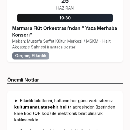
25
HAZIRAN
19:30
Marmara Flüt Orkestrası’ndan “ Yaza Merhaba
Konseri”
Mekan: Mustafa Saffet Kültür Merkezi
/
MSKM - Halit
Akçatepe Sahnesi
(Haritada Göster)
Geçmiş Etkinlik
Önemli Notlar
Etkinlik biletlerini, haftanın her günü web sitemiz
►
kultursanat.atasehir.bel.tr
adresinden üzerinden
kare kod (QR kod) ile elektronik bilet alınarak
katılınacaktır.