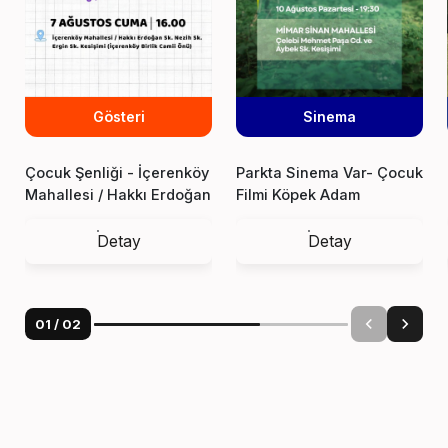
Gösteri
Sinema
Çocuk Şenliği - İçerenköy
Parkta Sinema Var- Çocuk
Mahallesi / Hakkı Erdoğan
Filmi Köpek Adam
Sk. Nezih Sk. Ergin Sk.
Kesişimi
Detay
Detay
01
/
02