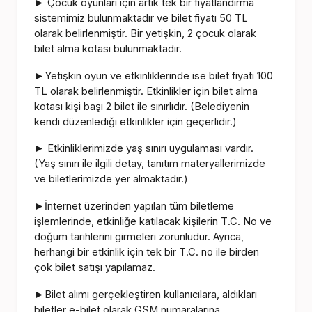
Çocuk oyunları için artık tek bir fiyatlandırma
►
sistemimiz bulunmaktadır ve bilet fiyatı 50 TL
olarak belirlenmiştir. Bir yetişkin, 2 çocuk olarak
bilet alma kotası bulunmaktadır.
Yetişkin oyun ve etkinliklerinde ise bilet fiyatı 100
►
TL olarak belirlenmiştir. Etkinlikler için bilet alma
kotası kişi başı 2 bilet ile sınırlıdır. (Belediyenin
kendi düzenlediği etkinlikler için geçerlidir.)
Etkinliklerimizde yaş sınırı uygulaması vardır.
►
(Yaş sınırı ile ilgili detay, tanıtım materyallerimizde
ve biletlerimizde yer almaktadır.)
İnternet üzerinden yapılan tüm biletleme
►
işlemlerinde, etkinliğe katılacak kişilerin T.C. No ve
doğum tarihlerini girmeleri zorunludur. Ayrıca,
herhangi bir etkinlik için tek bir T.C. no ile birden
çok bilet satışı yapılamaz.
Bilet alımı gerçekleştiren kullanıcılara, aldıkları
►
biletler e-bilet olarak GSM numaralarına