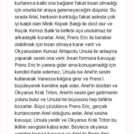
kurtarınca kalbi ona bağlanır fakat insan olmadığı
için onunla bir araya gelemeyeceğini düşünür. Bu
sırada Ariel, herkesin korktuğu fakat aslında çok
iyi kalpli olan Minik Köpek Balığı ile dost olur ve
Küçük Kırmızı Balık’la birlikte üçü unutulmaz bir
arkadaşlık kurarlar. Ariel, Prens Eric ile beraber
olabilmek için insan olmaya karar verir ve
Okyanusların Kurnaz Ahtapotu Ursula ile anlaşma
yaparak sesini ona verir. İnsan formuna kavuşup
Prens Eric’in yanına gider ama konuşamadığı için
kendini ifade edemez. Ursula ise Ariel’in sesini
kullanarak Vanessa kılığına girer ve Prens’i
büyüleyerek kendine aşık eder. Ariel’in dostları ve
Okyanus Kralı Triton, Ariel’in sesini geri getirmenin
yolunu bulur ve Ursula’nın büyüsünü hep birlikte
bozarlar. Büyü çözülünce Prens Eric, gerçek
kurtarıcısının Ariel olduğunu anlar. Ariel sesine
kavuşur, Ursula yenilir ve Okyanus Kralı Triton bu
ikilinin sevgisini kabul eder. Böylece okyanus
yeniden huzura kavuşur ve Ariel ile Prens Eric