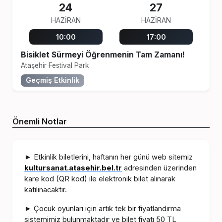
24
27
HAZIRAN
HAZIRAN
10:00
17:00
Bisiklet Sürmeyi Öğrenmenin Tam Zamanı!
Ataşehir Festival Park
Geçmiş Etkinlik
Önemli Notlar
Etkinlik biletlerini, haftanın her günü web sitemiz
►
kultursanat.atasehir.bel.tr
adresinden üzerinden
kare kod (QR kod) ile elektronik bilet alınarak
katılınacaktır.
Çocuk oyunları için artık tek bir fiyatlandırma
►
sistemimiz bulunmaktadır ve bilet fiyatı 50 TL