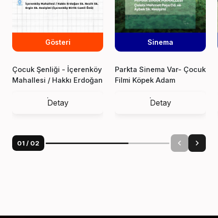
Gösteri
Sinema
Çocuk Şenliği - İçerenköy
Parkta Sinema Var- Çocuk
Mahallesi / Hakkı Erdoğan
Filmi Köpek Adam
Sk. Nezih Sk. Ergin Sk.
Kesişimi
Detay
Detay
01
/
02