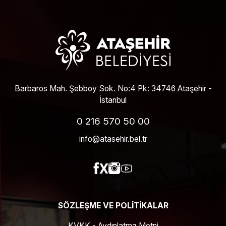
Barbaros Mah. Şebboy Sok. No:4 Pk: 34746 Ataşehir -
İstanbul
0 216 570 50 00
info@atasehir.bel.tr
SÖZLEŞME VE POLITIKALAR
KVKK - Aydınlatma Metni