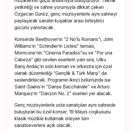
müziklerinin güçlü anlatımıyla buluşturuyor. Teknik
yetkinliği ve sahne yorumuyla dikkat çeken
Özgecan Günöz, genç müzisyenlerle aynı sahneyi
paylaşarak sanatın kuşaklar arası birleştirici
gücünü yansıtacak.
Konserde Beethoven’ın “2 No’lu Romans”ı, John
Williams’ın “Schindler’in Listesi” teması,
Morricone’nin “Cinema Paradiso”su ve “Por una
Cabeza” gibi sevilen eserlerin yanı sıra, Utku
Barış Andaç’ın solo keman ve orkestra için özel
olarak düzenlediği “Gençlik & Türk Marşı” da
seslendirilecek. Programın ikinci bölümünde ise
Saint-Saëns’ın “Danse Bacchanale” ve Arturo
Marquez’in “Danzon No. 2” eserleri yer alacak.
Genç müzisyenlerle usta sanatçıları aynı sahnede
buluşturan bu özel konser, 19 Mayıs coşkusunu
klasik müzikle kutlamak isteyen tüm
sanatseverlere açık olacak.