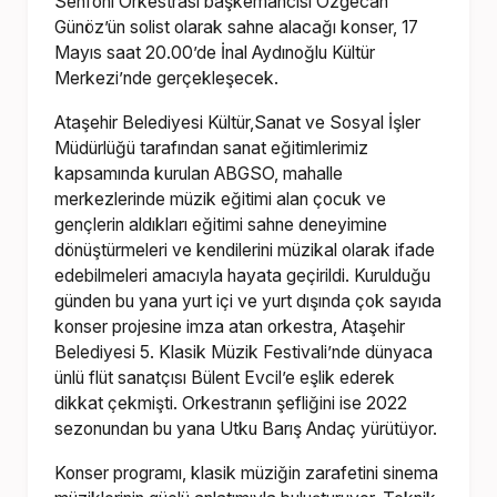
Senfoni Orkestrası başkemancısı Özgecan
Günöz’ün solist olarak sahne alacağı konser, 17
Mayıs saat 20.00’de İnal Aydınoğlu Kültür
Merkezi’nde gerçekleşecek.
Ataşehir Belediyesi Kültür,Sanat ve Sosyal İşler
Müdürlüğü tarafından sanat eğitimlerimiz
kapsamında kurulan ABGSO, mahalle
merkezlerinde müzik eğitimi alan çocuk ve
gençlerin aldıkları eğitimi sahne deneyimine
dönüştürmeleri ve kendilerini müzikal olarak ifade
edebilmeleri amacıyla hayata geçirildi. Kurulduğu
günden bu yana yurt içi ve yurt dışında çok sayıda
konser projesine imza atan orkestra, Ataşehir
Belediyesi 5. Klasik Müzik Festivali’nde dünyaca
ünlü flüt sanatçısı Bülent Evcil’e eşlik ederek
dikkat çekmişti. Orkestranın şefliğini ise 2022
sezonundan bu yana Utku Barış Andaç yürütüyor.
Konser programı, klasik müziğin zarafetini sinema