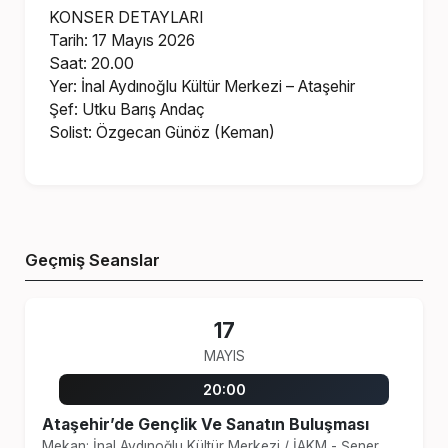
KONSER DETAYLARI
Tarih: 17 Mayıs 2026
Saat: 20.00
Yer: İnal Aydınoğlu Kültür Merkezi – Ataşehir
Şef: Utku Barış Andaç
Solist: Özgecan Günöz (Keman)
Geçmiş Seanslar
17
MAYIS
20:00
Ataşehir’de Gençlik Ve Sanatın Buluşması
Mekan: İnal Aydınoğlu Kültür Merkezi
/
İAKM - Şener