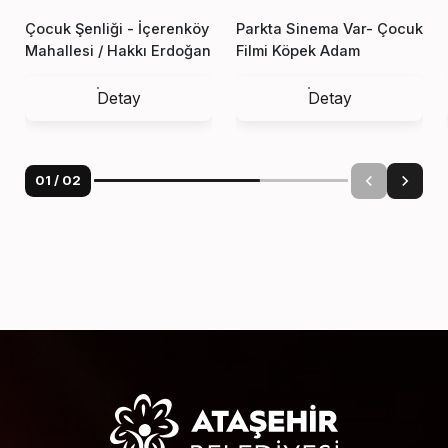
Çocuk Şenliği - İçerenköy
Parkta Sinema Var- Çocuk
Mahallesi / Hakkı Erdoğan
Filmi Köpek Adam
Sk. Nezih Sk. Ergin Sk.
Kesişimi
Detay
Detay
01
/
02