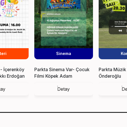
teri
Sinema
Ko
 - İçerenköy
Parkta Sinema Var- Çocuk
Parkta Müzik 
akkı Erdoğan
Filmi Köpek Adam
Önderoğlu
Ergin Sk.
tay
Detay
De