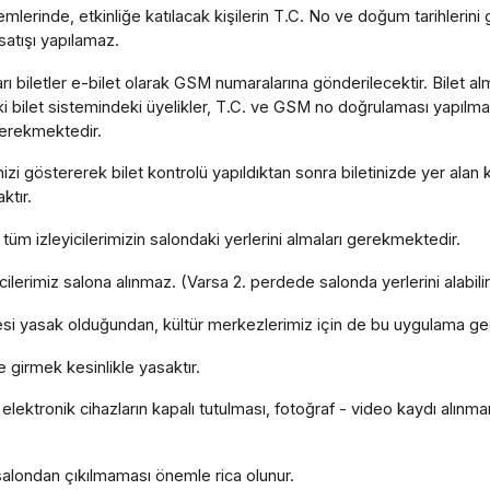
mlerinde, etkinliğe katılacak kişilerin T.C. No ve doğum tarihlerini g
 satışı yapılamaz.
kları biletler e-bilet olarak GSM numaralarına gönderilecektir. Bilet a
 bilet sistemindeki üyelikler, T.C. ve GSM no doğrulaması yapılmad
gerekmektedir.
nizi göstererek bilet kontrolü yapıldıktan sonra biletinizde yer alan
ktır.
m izleyicilerimizin salondaki yerlerini almaları gerekmektedir.
icilerimiz salona alınmaz. (Varsa 2. perdede salonda yerlerini alabilir
mesi yasak olduğundan, kültür merkezlerimiz için de bu uygulama geç
 girmek kesinlikle yasaktır.
elektronik cihazların kapalı tutulması, fotoğraf - video kaydı alınm
 salondan çıkılmaması önemle rica olunur.