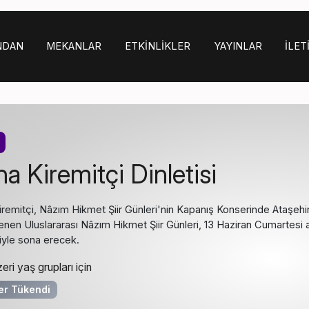
NDAN
MEKANLAR
ETKINLIKLER
YAYINLAR
İLET
a Kiremitçi Dinletisi
remitçi, Nâzım Hikmet Şiir Günleri'nin Kapanış Konserinde Ataşehir'd
nen Uluslararası Nâzım Hikmet Şiir Günleri, 13 Haziran Cumartesi 
iyle sona erecek.
eri yaş grupları için
ler Tükendi