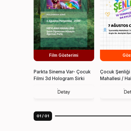
Film Gösterimi
Gös
Parkta Sinema Var- Çocuk
Çocuk Şenliği
Filmi 3d Hologram Sirki
Mahallesi / H
Sk. Nezih Sk. 
Detay
De
Kesişimi
01
/
01