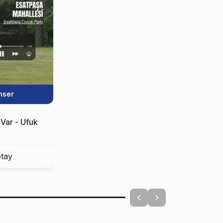
nser
Var - Ufuk
tay