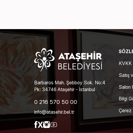
SÖZLE
KVKK -
Satış v
Barbaros Mah. Şebboy Sok. No:4
Salon K
Pk: 34746 Ataşehir - İstanbul
Bilgi G
0 216 570 50 00
Çerez P
info@atasehir.bel.tr