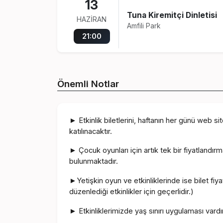
13
Tuna Kiremitçi Dinletisi
HAZIRAN
Amfili Park
21:00
Önemli Notlar
Etkinlik biletlerini, haftanın her günü web s
►
katılınacaktır.
Çocuk oyunları için artık tek bir fiyatlandırm
►
bulunmaktadır.
Yetişkin oyun ve etkinliklerinde ise bilet fiyat
►
düzenlediği etkinlikler için geçerlidir.)
Etkinliklerimizde yaş sınırı uygulaması vardır.
►