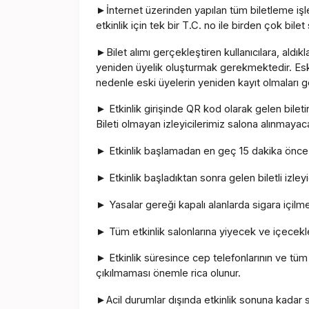
İnternet üzerinden yapılan tüm biletleme işle
►
etkinlik için tek bir T.C. no ile birden çok bilet
Bilet alımı gerçekleştiren kullanıcılara, aldı
►
yeniden üyelik oluşturmak gerekmektedir. Eski
nedenle eski üyelerin yeniden kayıt olmaları 
Etkinlik girişinde QR kod olarak gelen bileti
►
Bileti olmayan izleyicilerimiz salona alınmayaca
Etkinlik başlamadan en geç 15 dakika önce tü
►
Etkinlik başladıktan sonra gelen biletli izley
►
Yasalar gereği kapalı alanlarda sigara içil
►
Tüm etkinlik salonlarına yiyecek ve içecekle
►
Etkinlik süresince cep telefonlarının ve tüm 
►
çıkılmaması önemle rica olunur.
Acil durumlar dışında etkinlik sonuna kadar
►