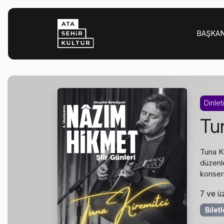
BAŞKA
Dinleti
Tun
Tuna Ki
düzenle
konser
7 ve üz
Bilet